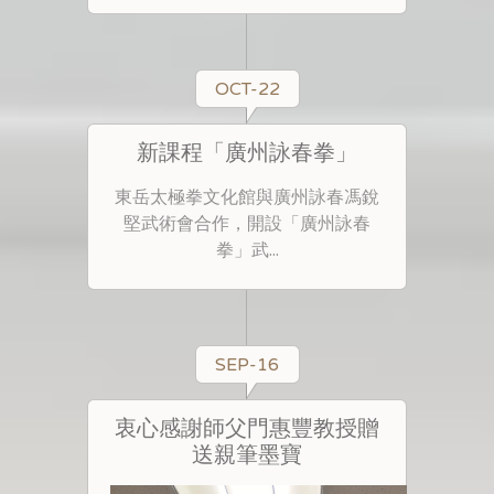
OCT-22
新課程「廣州詠春拳」
東岳太極拳文化館與廣州詠春馮銳
堅武術會合作，開設「廣州詠春
拳」武...
SEP-16
衷心感謝師父門惠豐教授贈
送親筆墨寶