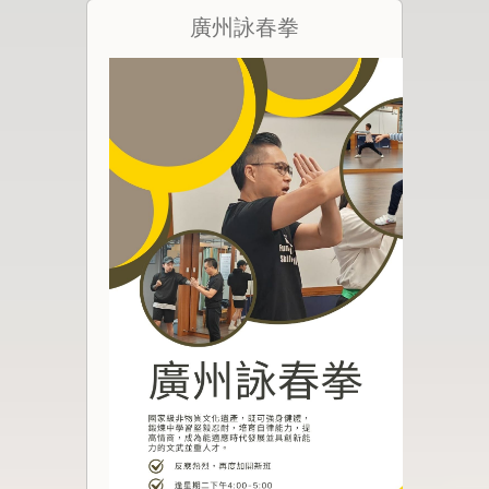
廣州詠春拳