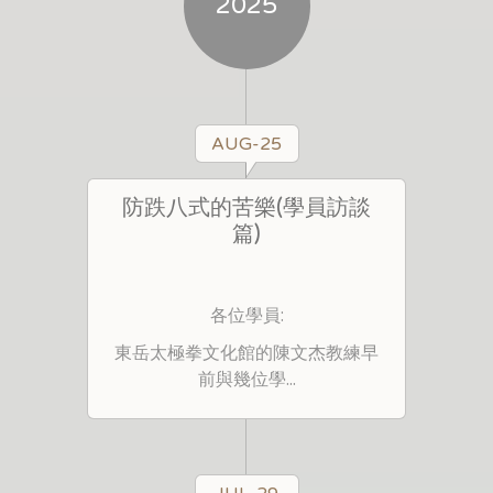
2025
AUG-25
防跌八式的苦樂(學員訪談
篇)
各位學員:
東岳太極拳文化館的陳文杰教練早
前與幾位學...