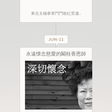
東岳太極拳掌門門敢紅受邀...
JUN-11
永遠懐念慈愛的闞桂香恩師